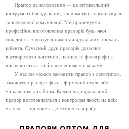
Прапор на замовлення
— це оптимальний
інструмент брендування, знайомство з організацією
та візуальної комунікацїї. Ми пропонуємо
професійне
виготовлення прапорів
будь-якої
складності з урахуванням індивідуальних прохань
клієнта. Сучасний
друк прапорів
дозволяє
відтворювати логотипи, написи та фотографії з
високою чіткістю й насиченими кольорами.
У нас ви можете
замовити прапор з логотипом
,
замовити прапор з фото
, фірмовий стиль або
унікальним дизайном. Кожен
індивідуальний
прапор
виготовляється з контролем якості на всіх
етапах — від макета до готового виробу.
ПРАПОРИ ОПТОМ ДЛЯ