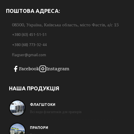
ПОШТОВА АДРЕСА:
08500, Україна, Київська область, місто Фастів, а/с 15
+380 (63) 451-51-51
+380 (68) 773-32-44
flagser@gmail.com
Facebook
Instagram
НАША ПРОДУКЦІЯ
ФЛАГШТОКИ
Всі види флагштоків для прапорів
ПРАПОРИ