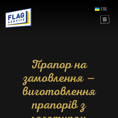
UK
Прапор на
замовлення —
виготовлення
прапорів з