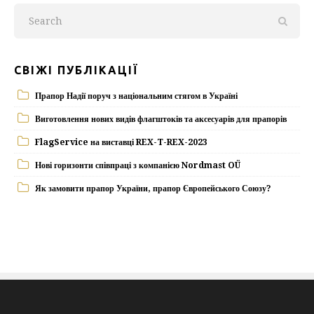
СВІЖІ ПУБЛІКАЦІЇ
Прапор Надії поруч з національним стягом в Україні
Виготовлення нових видів флагштоків та аксесуарів для прапорів
FlagService на виставці REX-T-REX-2023
Нові горизонти співпраці з компанією Nordmast OÜ
Як замовити прапор України, прапор Європейського Союзу?