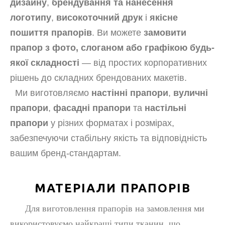
дизайну
,
брендування та нанесення
логотипу
,
високоточний друк
і
якісне
пошиття прапорів
. Ви можете
замовити
прапор з фото, слоганом або графікою будь-
якої складності
— від простих корпоративних
рішень до складних брендованих макетів.
Ми виготовляємо
настінні прапори
,
вуличні
прапори
,
фасадні прапори
та
настільні
прапори
у різних форматах і розмірах,
забезпечуючи стабільну якість та відповідність
вашим бренд-стандартам.
МАТЕРІАЛИ ПРАПОРІВ
Для
виготовлення прапорів
на замовлення ми
використовуємо найкращі типи тканин, що