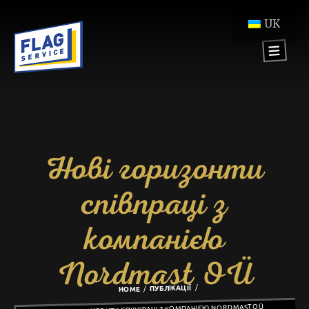
UK
Нові горизонти
співпраці з
компанією
Nordmast OÜ
ПУБЛІКАЦІЇ
HOME