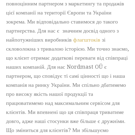
повноцінним партнером з маркетингу та продажів
цієї компанії на території Європи та України
зокрема. Ми відповідально ставимося до такого
партнерства. Для нас є значним досвід одного з
найпотужніших виробників
флагштоків
зі
скловолокна з тривалою історією. Ми точно знаємо,
що клієнт отримає додаткові переваги від співпраці
наших компаній. Для нас Nordmast OÜ є
партнером, що сповідує ті самі цінності що і наша
компанія на ринку України. Ми спільно дбатимемо
про високу якість нашої продукції та
працюватимемо над максимальним сервісом для
клієнтів. Ми впевнені що ця співпраця триватиме
довго, адже наші стосунки вже більше є дружніми.
Що зміниться для клієнтів? Ми збільшуємо