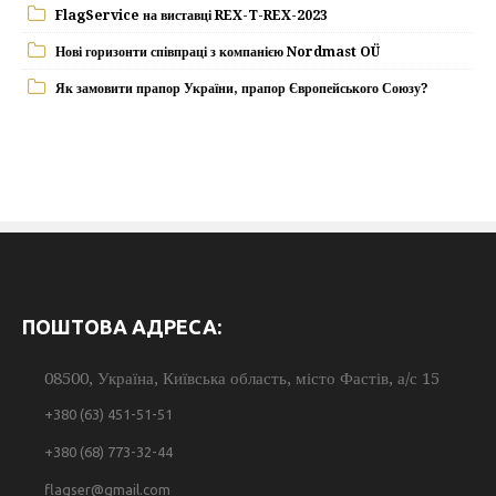
FlagService на виставці REX-T-REX-2023
Нові горизонти співпраці з компанією Nordmast OÜ
Як замовити прапор України, прапор Європейського Союзу?
ПОШТОВА АДРЕСА:
08500, Україна, Київська область, місто Фастів, а/с 15
+380 (63) 451-51-51
+380 (68) 773-32-44
flagser@gmail.com