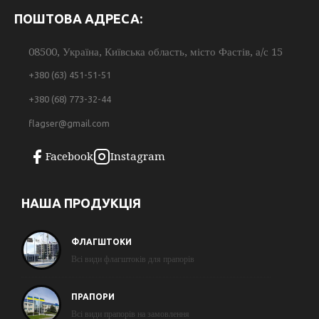
ПОШТОВА АДРЕСА:
08500, Україна, Київська область, місто Фастів, а/с 15
+380 (63) 451-51-51
+380 (68) 773-32-44
flagser@gmail.com
Facebook
Instagram
НАША ПРОДУКЦІЯ
ФЛАГШТОКИ
Всі види флагштоків для прапорів
ПРАПОРИ
Всі види прапорів на замовлення