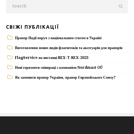
СВІЖІ ПУБЛІКАЦІЇ
Прапор Надії поруч з національним стягом в Україні
Виготовлення нових видів флагштоків та аксесуарів для прапорів
FlagService на виставці REX-T-REX-2023
Нові горизонти співпраці з компанією Nordmast OÜ
Як замовити прапор України, прапор Європейського Союзу?