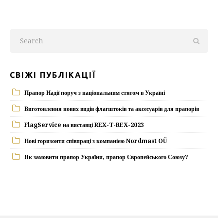
СВІЖІ ПУБЛІКАЦІЇ
Прапор Надії поруч з національним стягом в Україні
Виготовлення нових видів флагштоків та аксесуарів для прапорів
FlagService на виставці REX-T-REX-2023
Нові горизонти співпраці з компанією Nordmast OÜ
Як замовити прапор України, прапор Європейського Союзу?