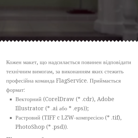
Кожен макет, що надсилається повинен відповідати
технічним вимогам, за виконанням яких стежить
професійна команда FlagService. Приймається
формат:
Векторний (CorelDraw (* .cdr), Adobe
Illustrator (* .ai або * .eps));
Растровий (TIFF c LZW-компресією (* .tif),
PhotoShop (* .psd)).