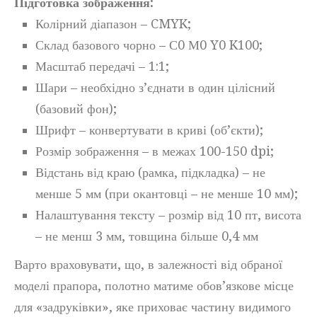
Підготовка зображення:
Колірний діапазон – CMYK;
Склад базового чорно – С0 М0 Y0 K100;
Масштаб передачі – 1:1;
Шари – необхідно з’єднати в один цілісний
(базовий фон);
Шрифт – конвертувати в криві (об’єкти);
Розмір зображення – в межах 100-150 dpi;
Відстань від краю (рамка, підкладка) – не
менше 5 мм (при окантовці – не менше 10 мм);
Налаштування тексту – розмір від 10 пт, висота
– не менш 3 мм, товщина більше 0,4 мм
Варто враховувати, що, в залежності від обраної
моделі прапора, полотно матиме обов’язкове місце
для «задруківки», яке приховає частину видимого