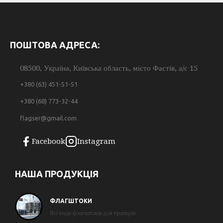
ПОШТОВА АДРЕСА:
08500, Україна, Київська область, місто Фастів, а/с 15
+380 (63) 451-51-51
+380 (68) 773-32-44
flagser@gmail.com
Facebook
Instagram
НАША ПРОДУКЦІЯ
ФЛАГШТОКИ
Всі види флагштоків для прапорів