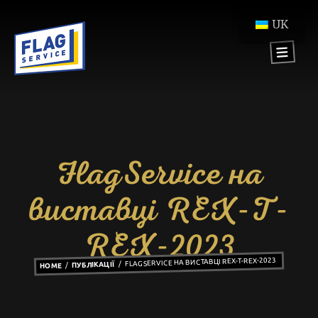
UK
FlagService на
виставці REX-T-
REX-2023
FLAGSERVICE НА ВИСТАВЦІ REX-T-REX-2023
ПУБЛІКАЦІЇ
HOME