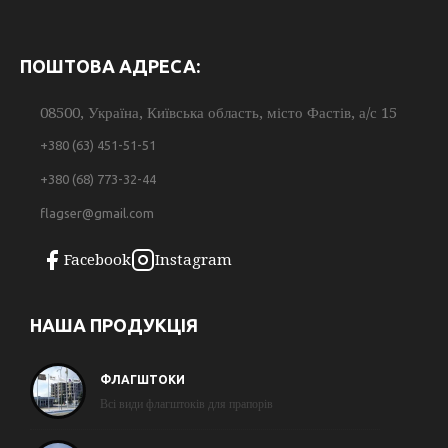
ПОШТОВА АДРЕСА:
08500, Україна, Київська область, місто Фастів, а/с 15
+380 (63) 451-51-51
+380 (68) 773-32-44
flagser@gmail.com
Facebook
Instagram
НАША ПРОДУКЦІЯ
ФЛАГШТОКИ
Всі види флагштоків для прапорів