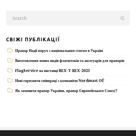
СВІЖІ ПУБЛІКАЦІЇ
Прапор Надії поруч з національним стягом в Україні
Виготовлення нових видів флагштоків та аксесуарів для прапорів
FlagService на виставці REX-T-REX-2023
Нові горизонти співпраці з компанією Nordmast OÜ
Як замовити прапор України, прапор Європейського Союзу?