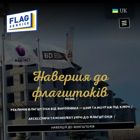
UK
Навершя до
флагштоків
HOME
РЕКЛАМНІ ФЛАГШТОКИ ВІД ВИРОБНИКА — ЦІНИ ТА МОНТАЖ ПІД КЛЮЧ
АКСЕССУАРИ ТА КОМПЛЕКТУЮЧІ ДО ФЛАГШТОКІВ
НАВЕРШЯ ДО ФЛАГШТОКІВ