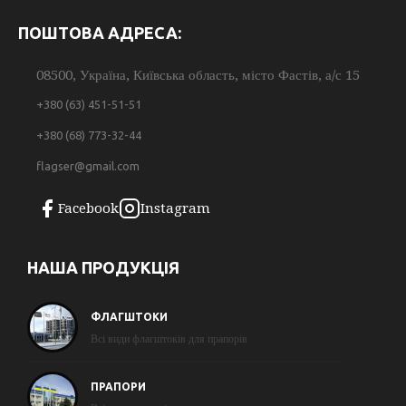
ПОШТОВА АДРЕСА:
08500, Україна, Київська область, місто Фастів, а/с 15
+380 (63) 451-51-51
+380 (68) 773-32-44
flagser@gmail.com
Facebook
Instagram
НАША ПРОДУКЦІЯ
ФЛАГШТОКИ
Всі види флагштоків для прапорів
ПРАПОРИ