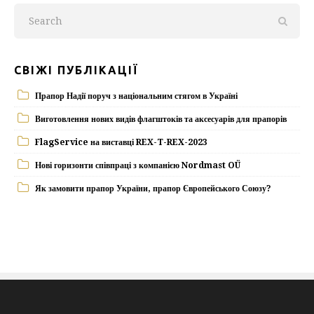
СВІЖІ ПУБЛІКАЦІЇ
Прапор Надії поруч з національним стягом в Україні
Виготовлення нових видів флагштоків та аксесуарів для прапорів
FlagService на виставці REX-T-REX-2023
Нові горизонти співпраці з компанією Nordmast OÜ
Як замовити прапор України, прапор Європейського Союзу?