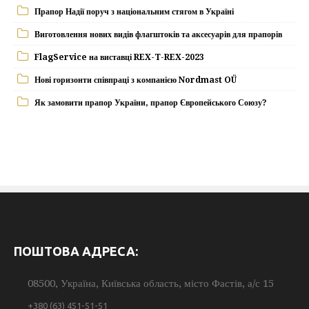
Прапор Надії поруч з національним стягом в Україні
Виготовлення нових видів флагштоків та аксесуарів для прапорів
FlagService на виставці REX-T-REX-2023
Нові горизонти співпраці з компанією Nordmast OÜ
Як замовити прапор України, прапор Європейського Союзу?
ПОШТОВА АДРЕСА:
08500, Україна, Київська область, місто Фастів, а/с 15
+380 (63) 451-51-51