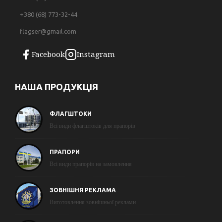
+380 (68) 773-32-44
flagser@gmail.com
Facebook
Instagram
НАША ПРОДУКЦІЯ
ФЛАГШТОКИ
Всі види флагштоків для прапорів
ПРАПОРИ
Всі види прапорів на замовлення
ЗОВНІШНЯ РЕКЛАМА
Виготовлення зовнішньої реклами