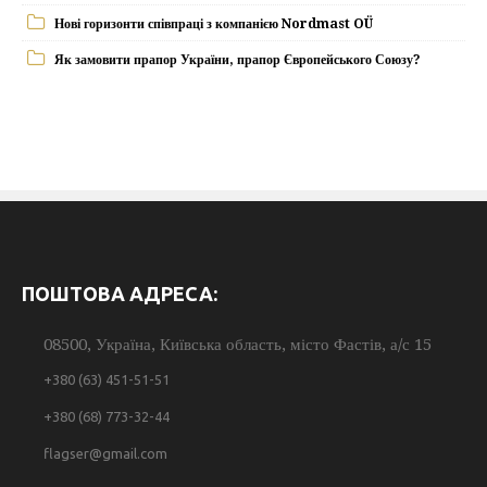
Нові горизонти співпраці з компанією Nordmast OÜ
Як замовити прапор України, прапор Європейського Союзу?
ПОШТОВА АДРЕСА:
08500, Україна, Київська область, місто Фастів, а/с 15
+380 (63) 451-51-51
+380 (68) 773-32-44
flagser@gmail.com