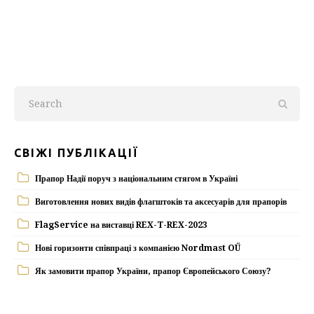
СВІЖІ ПУБЛІКАЦІЇ
Прапор Надії поруч з національним стягом в Україні
Виготовлення нових видів флагштоків та аксесуарів для прапорів
FlagService на виставці REX-T-REX-2023
Нові горизонти співпраці з компанією Nordmast OÜ
Як замовити прапор України, прапор Європейського Союзу?