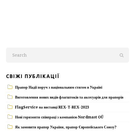
СВІЖІ ПУБЛІКАЦІЇ
Прапор Надії поруч з національним стягом в Україні
Виготовлення нових видів флагштоків та аксесуарів для прапорів
FlagService на виставці REX-T-REX-2023
Нові горизонти співпраці з компанією Nordmast OÜ
Як замовити прапор України, прапор Європейського Союзу?