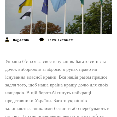
flag-admin
Leave a comment
Україна б’ється за своє існування. Багато синів та
дочок виборюють зі зброєю в руках право на
існування власної країни. Вся нація разом працює
задля того, щоб наша країна кращу долю для своїх
нащадків. В цій боротьбі гинуть найкращі
представники України. Багато українців
залишаються зниклими безвісти або перебувають в
полоні. На їхнє повернення чекають їхні сім’ї та