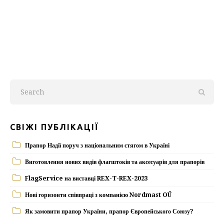
СВІЖІ ПУБЛІКАЦІЇ
Прапор Надії поруч з національним стягом в Україні
Виготовлення нових видів флагштоків та аксесуарів для прапорів
FlagService на виставці REX-T-REX-2023
Нові горизонти співпраці з компанією Nordmast OÜ
Як замовити прапор України, прапор Європейського Союзу?