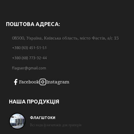
ПОШТОВА АДРЕСА:
08500, Україна, Київська область, місто Фастів, а/с 15
+380 (63) 451-51-51
+380 (68) 773-32-44
flagser@gmail.com
Facebook
Instagram
НАША ПРОДУКЦІЯ
ФЛАГШТОКИ
Всі види флагштоків для прапорів