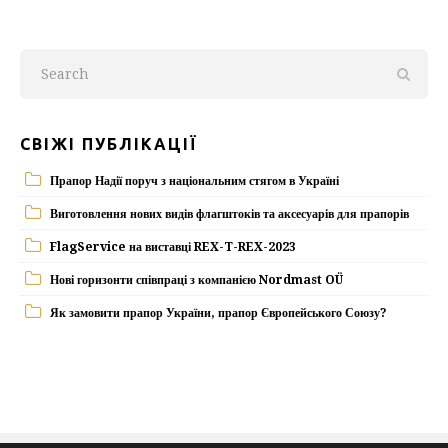
СВІЖІ ПУБЛІКАЦІЇ
Прапор Надії поруч з національним стягом в Україні
Виготовлення нових видів флагштоків та аксесуарів для прапорів
FlagService на виставці REX-T-REX-2023
Нові горизонти співпраці з компанією Nordmast OÜ
Як замовити прапор України, прапор Європейського Союзу?