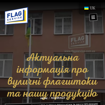
UK
Актуальна
інформація про
вуличні флагштоки
та нашу продукцію
ПУБЛІКАЦІЇ
HOME