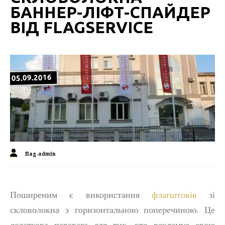
БАННЕР-ЛІФТ-СПАЙДЕР
ВІД FLAGSERVICE
05.09.2016
flag-admin
Поширеним є використання
флагштоків
зі
скловолокна з горизонтальною поперечиною. Це
додаткова перевага для тих, хто рекламує свою