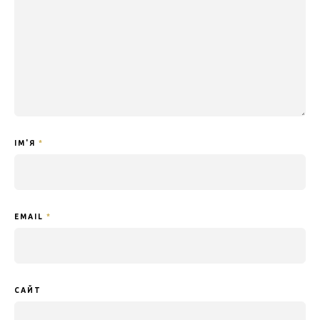
ІМ'Я
*
EMAIL
*
САЙТ