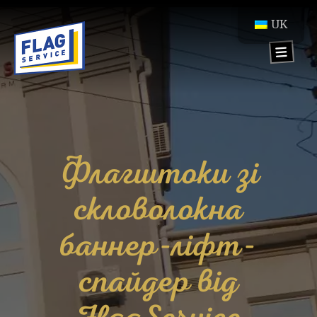
UK
Флагштоки зі
скловолокна
баннер-ліфт-
спайдер від