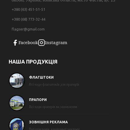
+380 (63) 451-51-51
+380 (68) 773-32-44
flagser@gmail.com
Facebook
Instagram
НАША ПРОДУКЦІЯ
ФЛАГШТОКИ
Всі види флагштоків для прапорів
ПРАПОРИ
Всі види прапорів на замовлення
ЗОВНІШНЯ РЕКЛАМА
Виготовлення зовнішньої реклами