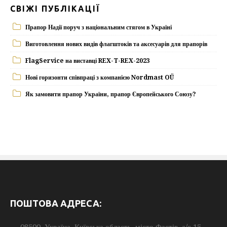
СВІЖІ ПУБЛІКАЦІЇ
Прапор Надії поруч з національним стягом в Україні
Виготовлення нових видів флагштоків та аксесуарів для прапорів
FlagService на виставці REX-T-REX-2023
Нові горизонти співпраці з компанією Nordmast OÜ
Як замовити прапор України, прапор Європейського Союзу?
ПОШТОВА АДРЕСА:
08500, Україна, Київська область, місто Фастів, а/с 15