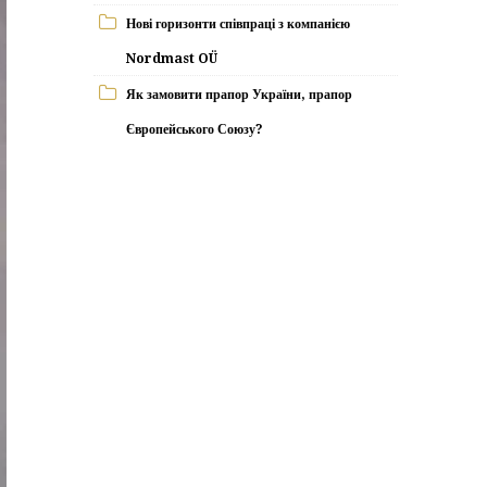
Нові горизонти співпраці з компанією
Nordmast OÜ
Як замовити прапор України, прапор
Європейського Союзу?