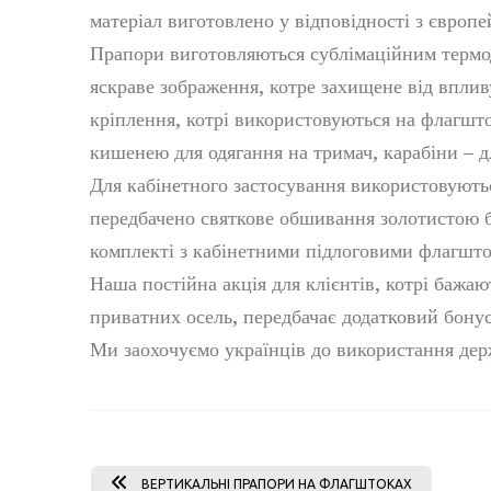
матеріал виготовлено у відповідності з європ
Прапори виготовляються сублімаційним термод
яскраве зображення, котре захищене від вплив
кріплення, котрі використовуються на флагшт
кишенею для одягання на тримач, карабіни – 
Для кабінетного застосування використовуютьс
передбачено святкове обшивання золотистою б
комплекті з кабінетними підлоговими флагшт
Наша постійна акція для клієнтів, котрі бажа
приватних осель, передбачає додатковий бонус
Ми заохочуємо українців до використання держ
ВЕРТИКАЛЬНІ ПРАПОРИ НА ФЛАГШТОКАХ