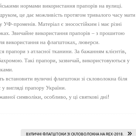
ейськими нормами використання прапорів на вулиці.
руком, це дає можливість протягом тривалого часу мати
у УФ-променів. Матеріал є зносостійким і має різні
оках. Звичайне використання прапорів – з прошитою
для використання на флагштоках, люверси.
я прапори з атласної тканини. За бажанням клієнтів,
ахромою. Такі прапори, зазвичай, використовуються у
оками.
ють встановити вуличні флагштоки зі скловолокна біля
 у вигляді прапору України.
авної символіки, особливо, у ці святкові дні!
ВУЛИЧНІ ФЛАГШТОКИ ЗІ СКЛОВОЛОКНА НА REX-2018.