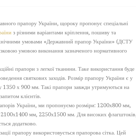
жавного прапору України, щороку пропонує спеціальні
раїни
з різними варіантами кріплення, пошиву та
технічними умовами «Державний прапор України» (ДСТУ
’язковою умовою виконання зазначеного нормативного
ційні прапори з легкої тканини. Таке використання буде
оведення святкових заходів. Розмір прапору України є у
у 1350 х 900 мм. Такі прапори завжди утримуються на
запитом клієнтів.
апорів України, ми пропонуємо розміри: 1200х800 мм,
2100х1400 мм, 2250х1500 мм. Для високих флагштоків
ться додатково.
ації прапору використовується прапорова сітка. Цей