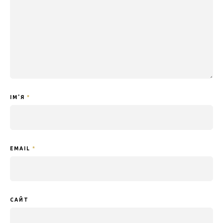
ІМ'Я
*
EMAIL
*
САЙТ