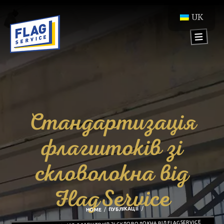
UK
Стандартизація
флагштоків зі
скловолокна від
FlagService
ПУБЛІКАЦІЇ
HOME