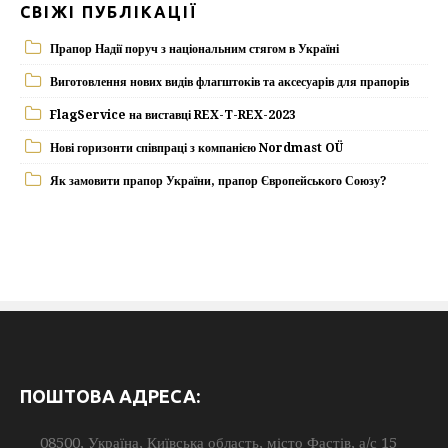
СВІЖІ ПУБЛІКАЦІЇ
Прапор Надії поруч з національним стягом в Україні
Виготовлення нових видів флагштоків та аксесуарів для прапорів
FlagService на виставці REX-T-REX-2023
Нові горизонти співпраці з компанією Nordmast OÜ
Як замовити прапор України, прапор Європейського Союзу?
ПОШТОВА АДРЕСА:
08500, Україна, Київська область, місто Фастів, а/с 15