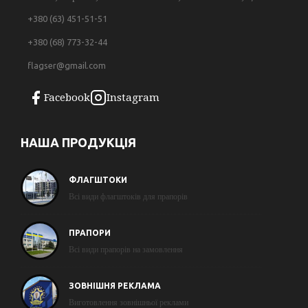
+380 (63) 451-51-51
+380 (68) 773-32-44
flagser@gmail.com
Facebook
Instagram
НАША ПРОДУКЦІЯ
ФЛАГШТОКИ
Всі види флагштоків для прапорів
ПРАПОРИ
Всі види прапорів на замовлення
ЗОВНІШНЯ РЕКЛАМА
Виготовлення зовнішньої реклами