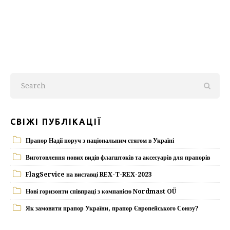
СВІЖІ ПУБЛІКАЦІЇ
Прапор Надії поруч з національним стягом в Україні
Виготовлення нових видів флагштоків та аксесуарів для прапорів
FlagService на виставці REX-T-REX-2023
Нові горизонти співпраці з компанією Nordmast OÜ
Як замовити прапор України, прапор Європейського Союзу?