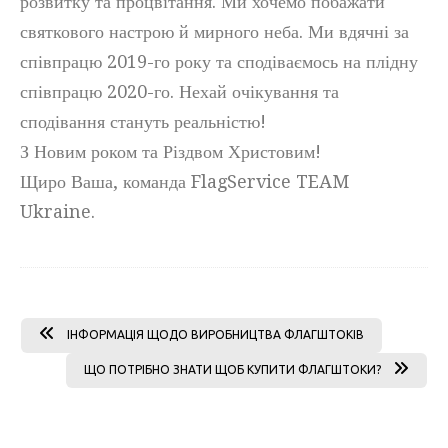
розвитку та процвітання. Ми хочемо побажати
святкового настрою й мирного неба. Ми вдячні за
співпрацю 2019-го року та сподіваємось на плідну
співпрацю 2020-го. Нехай очікування та
сподівання стануть реальністю!
З Новим роком та Різдвом Христовим!
Щиро Ваша, команда FlagService TEAM
Ukraine.
ІНФОРМАЦІЯ ЩОДО ВИРОБНИЦТВА ФЛАГШТОКІВ
ЩО ПОТРІБНО ЗНАТИ ЩОБ КУПИТИ ФЛАГШТОКИ?