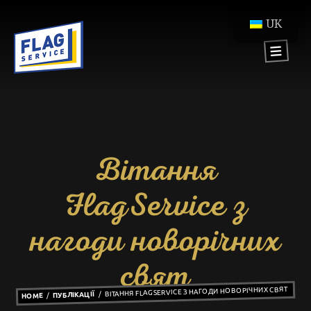
UK
Вітання
FlagService з
нагоди новорічних
свят
ВІТАННЯ FLAGSERVICE З НАГОДИ НОВОРІЧНИХ СВЯТ
ПУБЛІКАЦІЇ
HOME