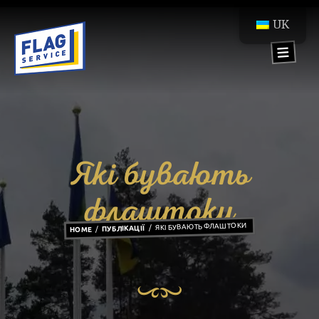
UK
Які бувають
флаштоки
ЯКІ БУВАЮТЬ ФЛАШТОКИ
ПУБЛІКАЦІЇ
HOME