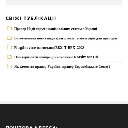
СВІЖІ ПУБЛІКАЦІЇ
Прапор Надії поруч з національним стягом в Україні
Виготовлення нових видів флагштоків та аксесуарів для прапорів
FlagService на виставці REX-T-REX-2023
Нові горизонти співпраці з компанією Nordmast OÜ
Як замовити прапор України, прапор Європейського Союзу?