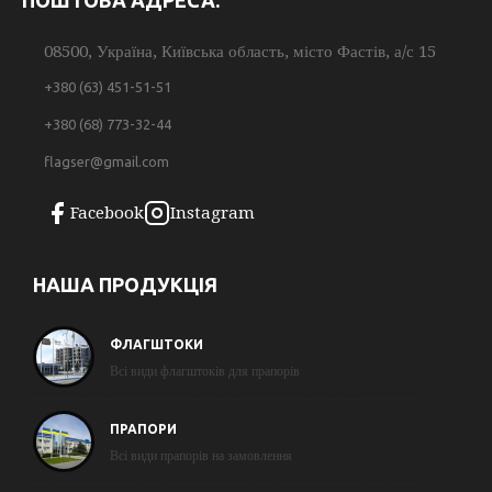
ПОШТОВА АДРЕСА:
08500, Україна, Київська область, місто Фастів, а/с 15
+380 (63) 451-51-51
+380 (68) 773-32-44
flagser@gmail.com
Facebook
Instagram
НАША ПРОДУКЦІЯ
ФЛАГШТОКИ
Всі види флагштоків для прапорів
ПРАПОРИ
Всі види прапорів на замовлення