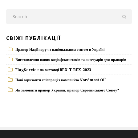
СВІЖІ ПУБЛІКАЦІЇ
Прапор Надії поруч з національним стягом в Україні
Виготовлення нових видів флагштоків та аксесуарів для прапорів
FlagService на виставці REX-T-REX-2023
Нові горизонти співпраці з компанією Nordmast OÜ
Як замовити прапор України, прапор Європейського Союзу?