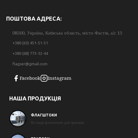
ПОШТОВА АДРЕСА:
08500, Україна, Київська область, місто Фастів, а/с 15
+380 (63) 451-51-51
+380 (68) 773-32-44
flagser@gmail.com
Facebook
Instagram
НАША ПРОДУКЦІЯ
ФЛАГШТОКИ
Всі види флагштоків для прапорів