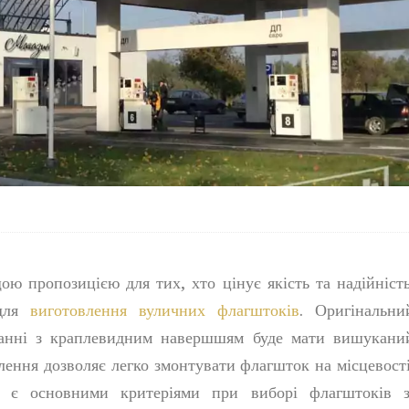
ю пропозицією для тих, хто цінує якість та надійність
 для
виготовлення вуличних флагштоків
. Оригінальни
нанні з краплевидним навершшям буде мати вишукани
плення дозволяє легко змонтувати флагшток на місцевості
у, є основними критеріями при виборі флагштоків з