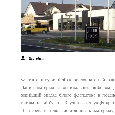
flag-admin
Флагштоки вуличні зі скловолокна є найкращо
Даний матеріал є оптимальним вибором
зовнішній вигляд білого флагштока в поєд
вигляд на тлі будівлі. Зручна конструкція крі
Ці переваги плюс довговічність матеріал