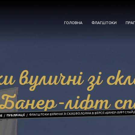
ГОЛОВНА
ФЛАГШТОКИ
ПРА
 вуличні зі скл
«Банер-ліфт с
ФЛАГШТОКИ ВУЛИЧНІ ЗІ СКЛОВОЛОКНА В ВЕРСІЇ «БАНЕР-ЛІФТ СПАЙД
ПУБЛІКАЦІЇ
E