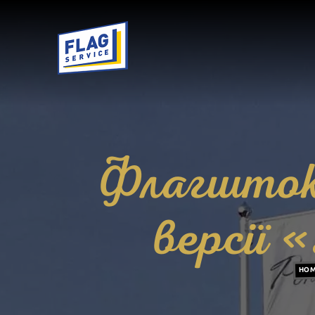
Флагштоки
версії 
HOM