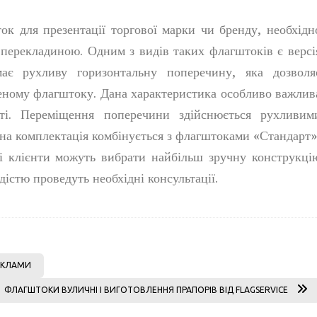
ок для презентації торгової марки чи бренду, необхідн
перекладиною. Одним з видів таких флагштоків є версі
ає рухливу горизонтальну поперечину, яка дозволя
еному флагштоку. Дана характеристика особливо важлив
ті. Переміщення поперечини здійснюється рухливим
ана комплектація комбінується з флагштоками «Стандарт»
ші клієнти можуть вибрати найбільш зручну конструкці
дістю проведуть необхідні консультації.
РЕКЛАМИ
ФЛАГШТОКИ ВУЛИЧНІ І ВИГОТОВЛЕННЯ ПРАПОРІВ ВІД FLAGSERVICE