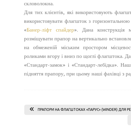
скловолокна.
Для тих клієнтів, які використовують флагшт
використовувати флагшток з горизонтальною 
«
Банер-ліфт спайдер
». Дана конструкція м
розміщувати прапор на вертикально встановл
на обмеженій міським простором місцевос
роликами вгору і вниз по щоглі флагштока. Д
«Стандарт-замок» і «Стандарт-лебідка». На
підняття прапору, при цьому наші фахівці з ра
ПРАПОРИ НА ФЛАГШТОКАХ «ПАРУС» (WINDER) ДЛЯ 