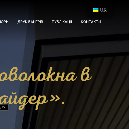
UK
ПОРИ
ДРУК БАНЕРІВ
ПУБЛІКАЦІЇ
КОНТАКТИ
оволокна в
пайдер».
ЕР».