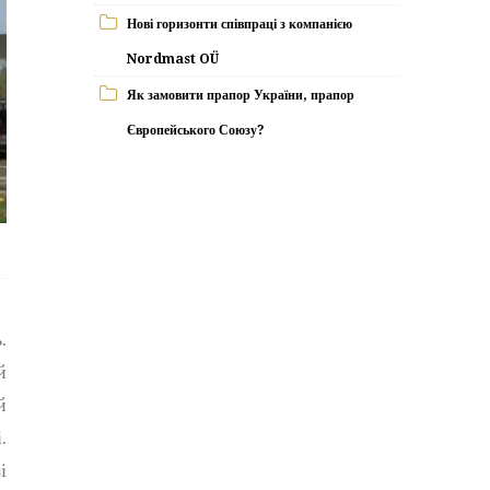
Нові горизонти співпраці з компанією
Nordmast OÜ
Як замовити прапор України, прапор
Європейського Союзу?
.
й
й
.
і